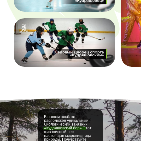
В нашем посёлке
расположен уникальный
биологический заказник
«Кудряшовский бор» Этот
живописный лес —
настоящая сокровищница
природы. Почувствуйте