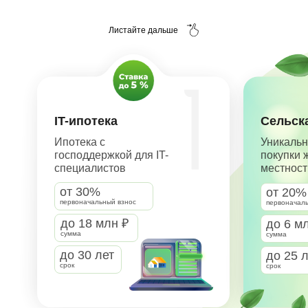
Листайте дальше
IT-ипотека
Сельск
Ипотека с
Уникальн
господдержкой для IT-
покупки 
специалистов
местност
от 30%
от 20%
первоначальный взнос
первоначал
до 18 млн ₽
до 6 м
сумма
сумма
до 30 лет
до 25 
срок
срок